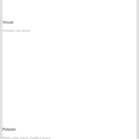
Visual
Vermelho rubi intenso
Paladar
Médio corpo, macio, frutado e fresco