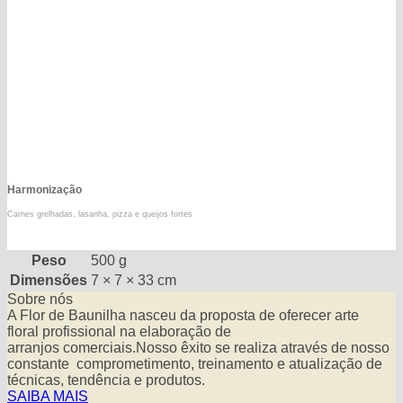
Harmonização
Carnes grelhadas, lasanha, pizza e queijos fortes
Peso
500 g
Dimensões
7 × 7 × 33 cm
Sobre nós
A Flor de Baunilha nasceu da proposta de oferecer arte
floral profissional na elaboração de
arranjos comerciais.Nosso êxito se realiza através de nosso
constante comprometimento, treinamento e atualização de
técnicas, tendência e produtos.
SAIBA MAIS