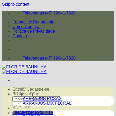
Skip to content
Televendas (47) 99941-7820
Formas de Pagamento
Como Comprar
Política de Privacidade
Contato
Televendas (47) 99941-7820
Entrar / Cadastre-se
HOME
Pesquisar por:
ARRANJOS
ARRANJOS ROSAS
ARRANJOS MIX FLORAL
BUQUÊS
ROSAS
FINALIZAR COMPRA