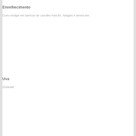
Envelhecimento
Curto estágio em barricas de carvalho francês, húngaro e americano
Uva
Zinfandel