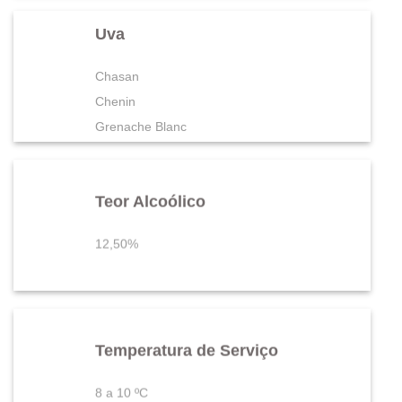
Uva
Chasan
Chenin
Grenache Blanc
Mauzac
Sauvignon Blanc
Teor Alcoólico
Vermentino
12,50%
Temperatura de Serviço
8 a 10 ºC