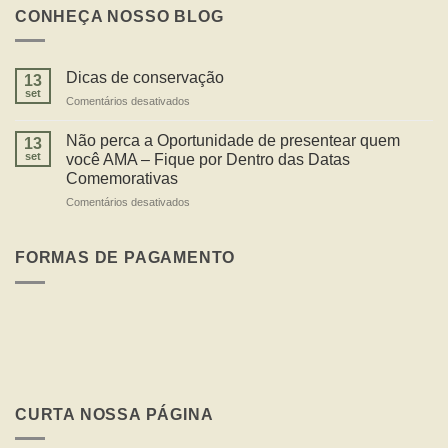
CONHEÇA NOSSO BLOG
Dicas de conservação
13
set
em
Comentários desativados
Dicas
de
Não perca a Oportunidade de presentear quem
13
conservação
set
você AMA – Fique por Dentro das Datas
Comemorativas
em
Comentários desativados
Não
perca
a
FORMAS DE PAGAMENTO
Oportunidade
de
presentear
quem
você
AMA
–
Fique
por
CURTA NOSSA PÁGINA
Dentro
das