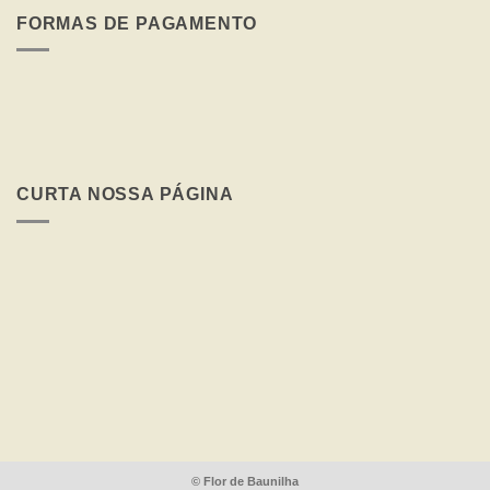
a
FORMAS DE PAGAMENTO
Oportunidade
de
presentear
quem
você
AMA
–
Fique
por
CURTA NOSSA PÁGINA
Dentro
das
Datas
Comemorativas
©
Flor de Baunilha