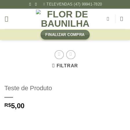
Skip
TELEVENDAS (47) 99941-7820
to
content
FINALIZAR COMPRA
FILTRAR
Teste de Produto
5,00
R$