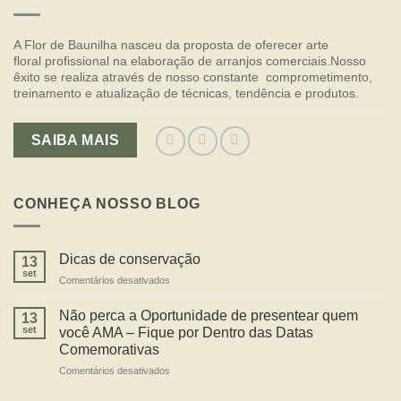
A Flor de Baunilha nasceu da proposta de oferecer arte
floral profissional na elaboração de arranjos comerciais.Nosso
êxito se realiza através de nosso constante comprometimento,
treinamento e atualização de técnicas, tendência e produtos.
SAIBA MAIS
CONHEÇA NOSSO BLOG
Dicas de conservação
13
set
Comentários desativados
em
Dicas
de
Não perca a Oportunidade de presentear quem
13
conservação
set
você AMA – Fique por Dentro das Datas
Comemorativas
Comentários desativados
em
Não
perca