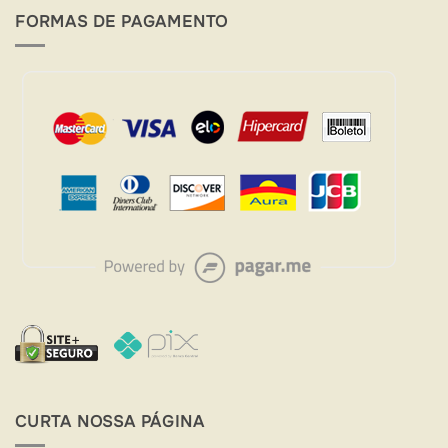
a
FORMAS DE PAGAMENTO
Oportunidade
de
presentear
quem
você
AMA
–
Fique
por
Dentro
das
Datas
Comemorativas
CURTA NOSSA PÁGINA