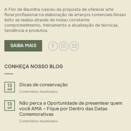
A Flor de Baunilha nasceu da proposta de oferecer arte
floral profissional na elaboração de arranjos comerciais.Nosso
êxito se realiza através de nosso constante
comprometimento, treinamento e atualização de técnicas,
tendência e produtos.
SAIBA MAIS
CONHEÇA NOSSO BLOG
Dicas de conservação
13
set
em
Comentários desativados
Dicas
de
Não perca a Oportunidade de presentear quem
13
conservação
set
você AMA – Fique por Dentro das Datas
Comemorativas
em
Comentários desativados
Não
perca