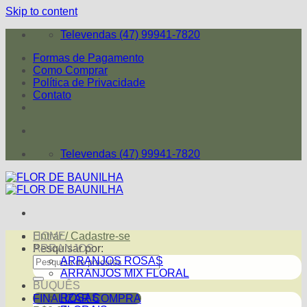
Skip to content
Televendas (47) 99941-7820
Formas de Pagamento
Como Comprar
Política de Privacidade
Contato
Televendas (47) 99941-7820
Entrar / Cadastre-se
HOME
Pesquisar por:
ARRANJOS
ARRANJOS ROSAS
ARRANJOS MIX FLORAL
BUQUÊS
ROSAS
FINALIZAR COMPRA