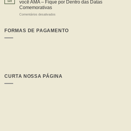
set
você AMA – Fique por Dentro das Datas
Comemorativas
em
Comentários desativados
Não
perca
a
FORMAS DE PAGAMENTO
Oportunidade
de
presentear
quem
você
AMA
–
Fique
por
CURTA NOSSA PÁGINA
Dentro
das
Datas
Comemorativas