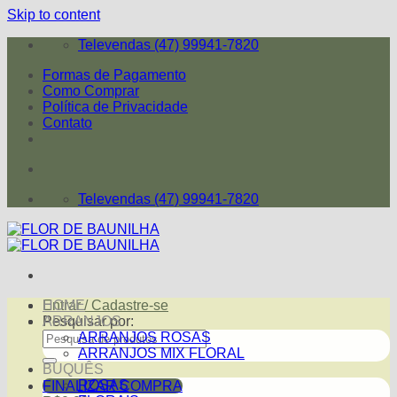
Skip to content
Televendas (47) 99941-7820
Formas de Pagamento
Como Comprar
Política de Privacidade
Contato
Televendas (47) 99941-7820
Entrar / Cadastre-se
HOME
Pesquisar por:
ARRANJOS
ARRANJOS ROSAS
ARRANJOS MIX FLORAL
BUQUÊS
ROSAS
FINALIZAR COMPRA