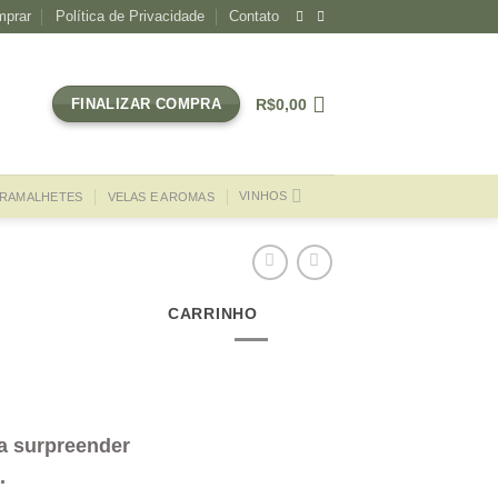
prar
Política de Privacidade
Contato
R$
0,00
FINALIZAR COMPRA
VINHOS
RAMALHETES
VELAS E AROMAS
CARRINHO
a surpreender
.