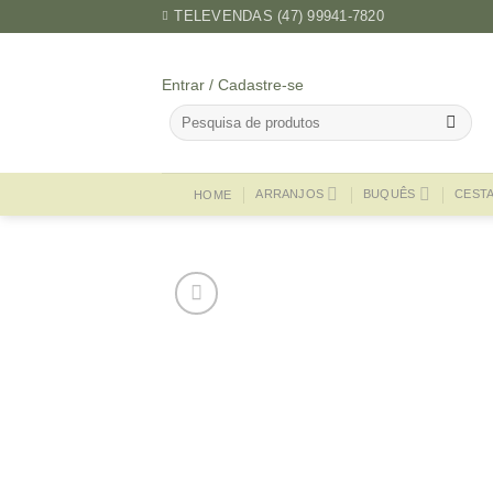
Skip
TELEVENDAS (47) 99941-7820
to
content
Entrar / Cadastre-se
Pesquisar
por:
ARRANJOS
BUQUÊS
CEST
HOME