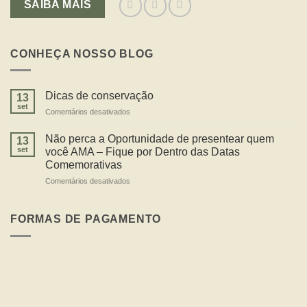
SAIBA MAIS
CONHEÇA NOSSO BLOG
Dicas de conservação
13
set
em
Comentários desativados
Dicas
de
Não perca a Oportunidade de presentear quem
13
conservação
set
você AMA – Fique por Dentro das Datas
Comemorativas
em
Comentários desativados
Não
perca
a
FORMAS DE PAGAMENTO
Oportunidade
de
presentear
quem
você
AMA
–