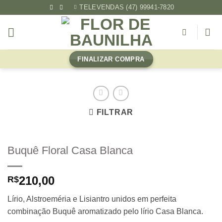
Skip
TELEVENDAS (47) 99941-7820
to
content
FINALIZAR COMPRA
FILTRAR
Buquê Floral Casa Blanca
210,00
R$
Lírio, Alstroeméria e Lisiantro unidos em perfeita
combinação Buquê aromatizado pelo lírio Casa Blanca.