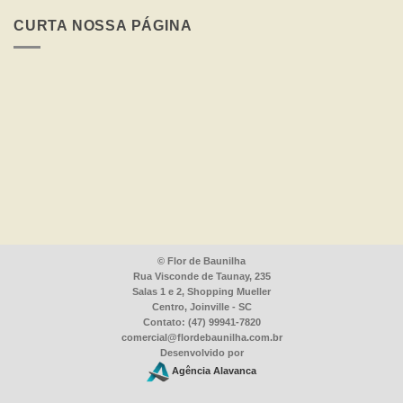
Fique
por
CURTA NOSSA PÁGINA
Dentro
das
Datas
Comemorativas
©
Flor de Baunilha
Rua Visconde de Taunay, 235
Salas 1 e 2, Shopping Mueller
Centro, Joinville - SC
Contato: (47) 99941-7820
comercial@flordebaunilha.com.br
Desenvolvido por
Agência Alavanca