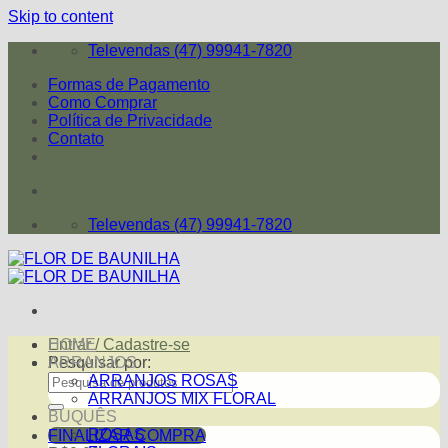
Skip to content
Televendas (47) 99941-7820
Formas de Pagamento
Como Comprar
Política de Privacidade
Contato
Televendas (47) 99941-7820
Entrar / Cadastre-se
HOME
Pesquisar por:
ARRANJOS
ARRANJOS ROSAS
ARRANJOS MIX FLORAL
BUQUÊS
ROSAS
FINALIZAR COMPRA