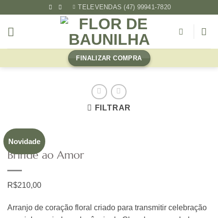
Skip
TELEVENDAS (47) 99941-7820
to
content
FINALIZAR COMPRA
FILTRAR
Novidade
Brinde ao Amor
R$
210,00
Arranjo de coração floral criado para transmitir celebração