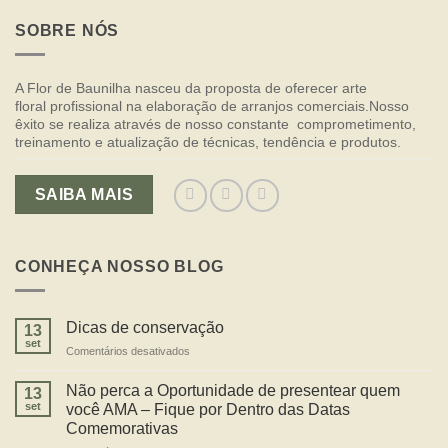
SOBRE NÓS
A Flor de Baunilha nasceu da proposta de oferecer arte
floral profissional na elaboração de arranjos comerciais.Nosso
êxito se realiza através de nosso constante comprometimento,
treinamento e atualização de técnicas, tendência e produtos.
SAIBA MAIS
CONHEÇA NOSSO BLOG
Dicas de conservação
13
set
Comentários desativados
em
Dicas
de
Não perca a Oportunidade de presentear quem
13
conservação
set
você AMA – Fique por Dentro das Datas
Comemorativas