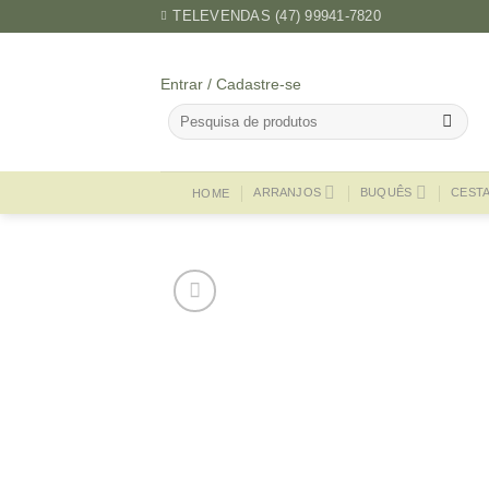
Skip
TELEVENDAS (47) 99941-7820
to
content
Entrar / Cadastre-se
Pesquisar
por:
ARRANJOS
BUQUÊS
CEST
HOME