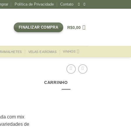
prar
Política de Privacidade
Contato
R$
0,00
FINALIZAR COMPRA
VINHOS
RAMALHETES
VELAS E AROMAS
CARRINHO
ada com mix
 variedades de