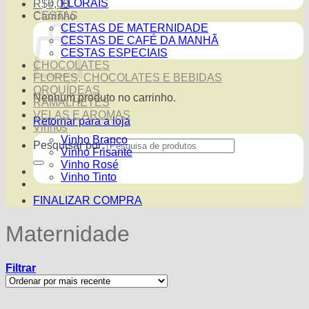
FLORAIS
R$
0,00
CESTAS
Carrinho
CESTAS DE MATERNIDADE
CESTAS DE CAFÉ DA MANHÃ
CESTAS ESPECIAIS
CHOCOLATES
FLORES, CHOCOLATES E BEBIDAS
ORQUÍDEAS
Nenhum produto no carrinho.
RAMALHETES
VELAS E AROMAS
Retornar para a loja
Vinhos
Vinho Branco
Pesquisar por:
Vinho Frisante
Vinho Rosé
Vinho Tinto
FINALIZAR COMPRA
Maternidade
Filtrar