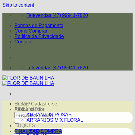
Skip to content
Televendas (47) 99941-7820
Formas de Pagamento
Como Comprar
Política de Privacidade
Contato
Televendas (47) 99941-7820
Entrar / Cadastre-se
HOME
Pesquisar por:
ARRANJOS
ARRANJOS ROSAS
ARRANJOS MIX FLORAL
BUQUÊS
ROSAS
FINALIZAR COMPRA