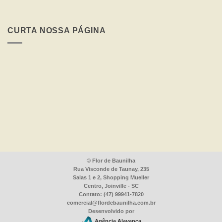
AMA
–
Fique
por
CURTA NOSSA PÁGINA
Dentro
das
Datas
Comemorativas
©
Flor de Baunilha
Rua Visconde de Taunay, 235
Salas 1 e 2, Shopping Mueller
Centro, Joinville - SC
Contato: (47) 99941-7820
comercial@flordebaunilha.com.br
Desenvolvido por
Agência Alavanca