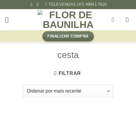
Skip
TELEVENDAS (47) 99941-7820
to
content
FINALIZAR COMPRA
cesta
FILTRAR