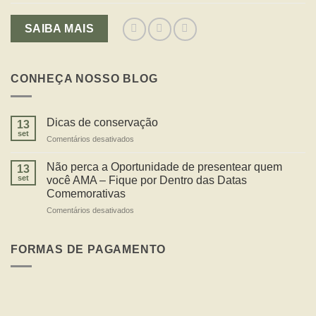
SAIBA MAIS
CONHEÇA NOSSO BLOG
Dicas de conservação
13
set
em
Comentários desativados
Dicas
de
Não perca a Oportunidade de presentear quem
13
conservação
set
você AMA – Fique por Dentro das Datas
Comemorativas
em
Comentários desativados
Não
perca
a
FORMAS DE PAGAMENTO
Oportunidade
de
presentear
quem
você