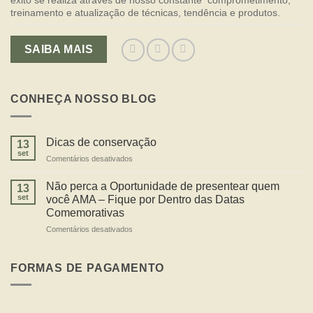
treinamento e atualização de técnicas, tendência e produtos.
SAIBA MAIS
CONHEÇA NOSSO BLOG
Dicas de conservação
13
set
em
Comentários desativados
Dicas
de
Não perca a Oportunidade de presentear quem
13
conservação
set
você AMA – Fique por Dentro das Datas
Comemorativas
em
Comentários desativados
Não
perca
a
FORMAS DE PAGAMENTO
Oportunidade
de
presentear
quem