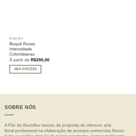
BUQUÊS
Este
Buquê Rosas
produto
Intensidade
tem
Colombianas
várias
À partir de
R$
290,00
variantes.
VER OPÇÕES
As
opções
podem
ser
escolhidas
na
SOBRE NÓS
página
do
produto
A Flor de Baunilha nasceu da proposta de oferecer arte
floral profissional na elaboração de arranjos comerciais.Nosso
êxito se realiza através de nosso constante comprometimento,