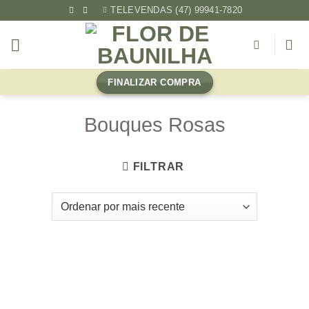
Skip
TELEVENDAS (47) 99941-7820
to
content
FINALIZAR COMPRA
Bouques Rosas
FILTRAR