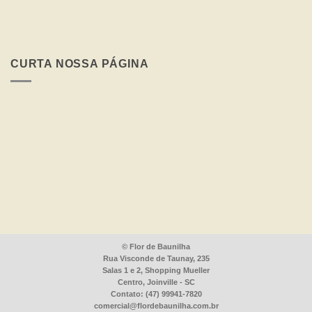
você
AMA
–
Fique
por
CURTA NOSSA PÁGINA
Dentro
das
Datas
Comemorativas
©
Flor de Baunilha
Rua Visconde de Taunay, 235
Salas 1 e 2, Shopping Mueller
Centro, Joinville - SC
Contato: (47) 99941-7820
comercial@flordebaunilha.com.br