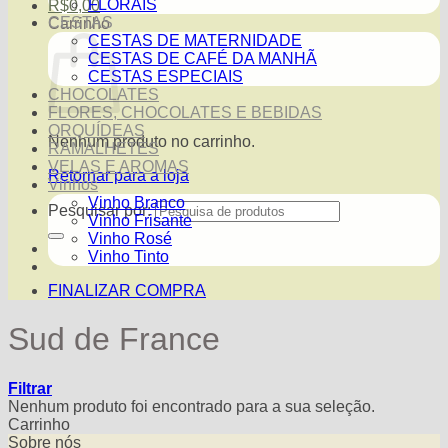
FLORAIS
R$
0,00
CESTAS
Carrinho
CESTAS DE MATERNIDADE
CESTAS DE CAFÉ DA MANHÃ
CESTAS ESPECIAIS
CHOCOLATES
FLORES, CHOCOLATES E BEBIDAS
ORQUÍDEAS
Nenhum produto no carrinho.
RAMALHETES
VELAS E AROMAS
Retornar para a loja
Vinhos
Vinho Branco
Pesquisar por:
Vinho Frisante
Vinho Rosé
Vinho Tinto
FINALIZAR COMPRA
Sud de France
Filtrar
Nenhum produto foi encontrado para a sua seleção.
Carrinho
Sobre nós