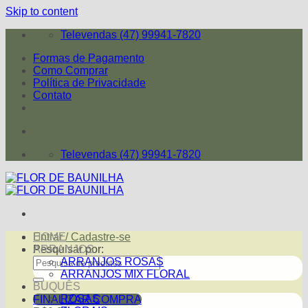
Skip to content
Televendas (47) 99941-7820
Formas de Pagamento
Como Comprar
Política de Privacidade
Contato
Televendas (47) 99941-7820
Entrar / Cadastre-se
HOME
Pesquisar por:
ARRANJOS
ARRANJOS ROSAS
ARRANJOS MIX FLORAL
BUQUÊS
ROSAS
FINALIZAR COMPRA